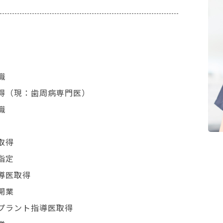
職
取得（現：歯周病専門医）
職
取得
指定
導医取得
開業
ンプラント指導医取得