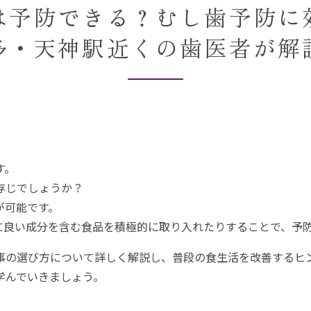
親知らずの抜歯
は予防できる？むし歯予防に
欠損歯の治療
多・天神駅近くの歯医者が解
みに配慮した歯科治療
費用と医療費控除
す。
存じでしょうか？
が可能です。
に良い成分を含む食品を積極的に取り入れたりすることで、予
事の選び方について詳しく解説し、普段の食生活を改善するヒ
学んでいきましょう。