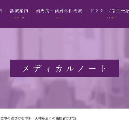
内
診療案内
歯周病・歯周外科治療
ドクター/衛生士
menu
perio
staff
介
虫歯治療
歯周病治療について
歯科医師・スタッフ
根管治療
歯周外科治療について
院長 木村 英隆
インタビュー
顎関節症
歯周組織再生療法
メディカルノート
院長 書籍のご紹
インプラント
入れ歯
予防・メインテナンス
セラミック治療
ホワイトニング
な食事の選び方を博多・天神駅近くの歯医者が解説！