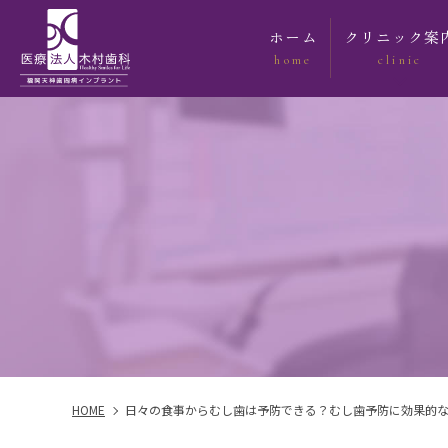
ホーム
クリニック案
home
clinic
クリニック紹
求人案内
HOME
日々の食事からむし歯は予防できる？むし歯予防に効果的